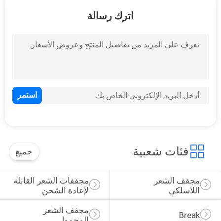
رقابة
اترك رسالة
جودة
28
اتصل
مجفف الشعر
بنا
المحمول
اطلب
اقتباس
9
خريطة
فئات شعبية
جميع
الموقع
break
مجفف الشعر 
مجففات الشعر القابلة 
اللاسلكي
لإعادة الشحن
سياسة
مجفف الشعر 
الخصوصية
Break
المحمول