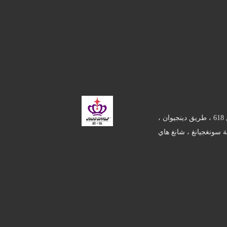
غرفة 211 ، المبنى 22 ، لين 618 ، طريق دينجيوان ،
 سونغجيانغ ، شانغ هاي