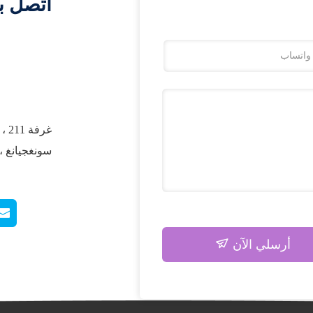
اتصل ب
سونغجيانغ ،
أرسلي الآن