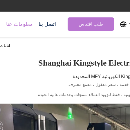

اتصل بنا
معلومات عنا
م
طلب اقتباس
 Co. Ltd
Shanghai Kingstyle Elect
ل خدمة ، سعر معقول ، مصنع محترف.