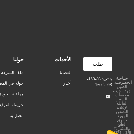
الأحداث
حولنا
طلب
القضايا
ملف الشركة
سياسة
اقتباس
هاتف: 86-180-
الخصوصية
|
أخبار
جولة في المص
16002998
الصين
جودة جيدة
مراقبة الجودة
مجففات

الشعر
القابلة
خريطة الموقع
لإعادة
الشحن
اتصل بنا
المورد.
حقوق
الطبع
والنشر ©
2020-2024