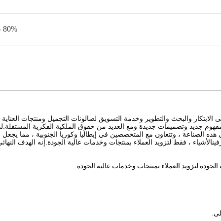
80% - 90%
Shanghai Kingst هي شركة تركز على الابتكار والبحث والتطوير وخدمة التسويق لصالونات التجميل ومنتجات العناية
ا في يناير 2013 ، تعمل Kingstyle دائمًا على مفهوم جديد وتصميمات جديدة ومع العديد من حقوق الملكية الفكرية المستقلة.ل
 في هذه الصناعة ، وتتعاون مع المتخصصين في إيطاليا وكوريا الجنوبية ، مما يجعل
فين
الأشياء ، فقط لتزويد العملاء بمنتجات وخدمات عالية الجودة.إنه الهدف النهائ
لجودة لتزويد العملاء بمنتجات وخدمات عالية الجودة.