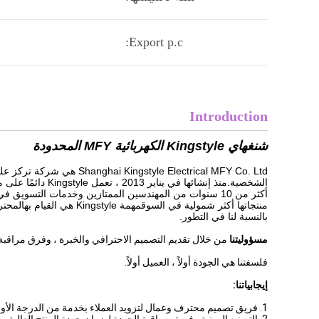
Export p.c:
Introduction
شنغهاي Kingstyle الكهربائية MFY المحدودة
yle Electrical MFY Co. Ltd
الشخصية.منذ إنشائه
أكثر من 10 سنوات من المهندسين الممتازين وخدمات التسويق
منتجاتها أكثر شمولية في السوقمهمة Kingstyle هي القيام به
المحتر
بالنسبة لنا في التطور.
مسؤوليتنا
من خلال تقديم التصميم الاحترافي والخبرة ، وفرق مراقبة ا
فلسفتنا هي الجودة أولاً ، العميل أولاً.
إيجابياتنا:
1. فريق تصميم محترف وعمال لتزويد العملاء بخدمة من الدرجة الأولى.