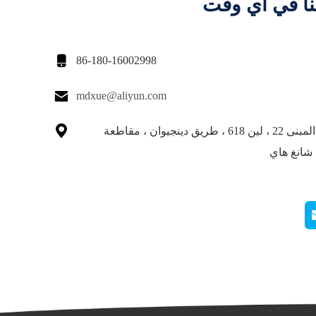
نا في أي وقت

86-180-16002998

mdxue@aliyun.com

غرفة 211 ، المبنى 22 ، لين 618 ، طريق دينجيوان ، مقاطعة
 شانغ هاي