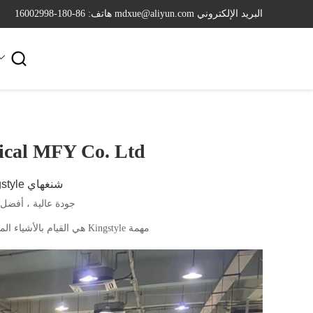
البريد الإلكتروني mdxue@aliyun.com
هاتف: 86-180-16002998

rical MFY Co. Ltd
شنغهاي Kingstyle الكهربائية MFY المحدودة
جودة عالية ، أفض
مهمة Kingstyle هي القيام بالأشياء المهنية ، فقط لتزويد العملاء بمنتجات وخدمات عالية الجودة.