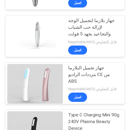
رقابة
اتصل
جودة
جهاز بلازما لتجميل الوجه
28
لإزالة حب الشباب
اتصل
والتجاعيد بجهد 5 فولت
مجفف الشعر
بنا
Negotiable MOQ:قابل للتفاوض
المحمول
اتصل
اطلب
جهاز تجميل البلازما
اقتباس
بترددات الراديو CE من
ABS
9
Negotiable MOQ:قابل للتفاوض
اتصل
break
Type C Charging Mini 90g
240V Plasma Beauty
Device