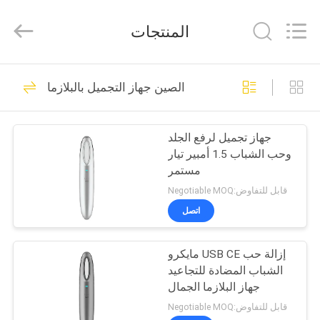
الشباب
بالبلازما
،
المنتجات
جهاز
شد
الجلد
بالبلازما
،
بيت
23
جهاز
تجديد
الصين جهاز التجميل بالبلازما
البشرة
مجففات الشعر القابلة
بالبلازما
المزود.
منتجات
Copyright
لإعادة الشحن
©
جهاز تجميل لرفع الجلد
2020
-
وحب الشباب 1.5 أمبير تيار
2024
معلومات
rechargeablehairdryers.com.
مستمر
All
عنا
Rights
Negotiable MOQ:قابل للتفاوض
Reserved.
Developed
اتصل
by
ECER
11
جولة
مجفف الشعر
مايكرو USB CE إزالة حب
في
الشباب المضادة للتجاعيد
المعمل
اللاسلكي
جهاز البلازما الجمال
Negotiable MOQ:قابل للتفاوض