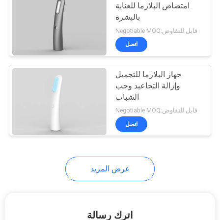
امتصاص البلازما للعناية
بالبشرة
18
Negotiable MOQ:قابل للتفاوض
اتصل
أداة الجمال EMS
جهاز البلازما للتجميل
وإزالة التجاعيد وحب
الشباب
Negotiable MOQ:قابل للتفاوض
اتصل
9
جهاز التجميل بالبلازما
عرض المزيد
اترك رسالة