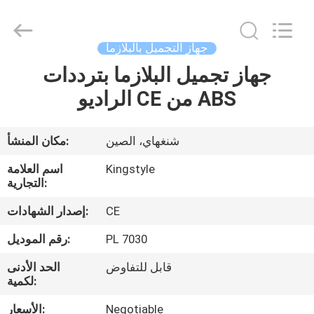
الشباب
بالبلازما
،
جهاز
شد
جهاز التجميل بالبلازما
الجلد
بالبلازما
،
جهاز تجميل البلازما بترددات
بيت
جهاز
تجديد
الراديو CE من ABS
البشرة
بالبلازما
المزود.
منتجات
Copyright
©
2020
شنغهاي، الصين
مكان المنشأ:
-
2024
معلومات
rechargeablehairdryers.com.
Kingstyle
اسم العلامة
All
عنا
التجارية:
Rights
Reserved.
Developed
CE
إصدار الشهادات:
by
ECER
جولة
PL 7030
رقم الموديل:
في
قابل للتفاوض
الحد الأدنى
المعمل
لكمية:
Negotiable
الأسعار: