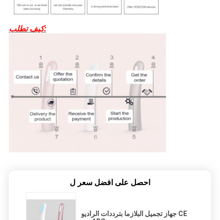
كيف تطلب:
احصل على افضل سعر ل
جهاز تجميل البلازما بترددات الراديو CE