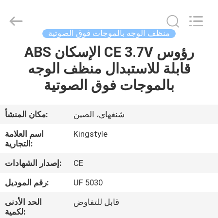
فوق
الصوتية
بزر
واحد
،
منظف ​​الوجه بالموجات فوق الصوتية
منظف
الوجه
بالموجات
ABS الإسكان CE 3.7V رؤوس
بيت
فوق
الصوتية
قابلة للاستبدال منظف الوجه
CE
،
منظف
منتجات
بالموجات فوق الصوتية
الوجه
بالموجات
فوق
الصوتية
3.7
معلومات
شنغهاي، الصين
مكان المنشأ:
فولت
المزود.
عنا
Copyright
Kingstyle
اسم العلامة
©
2020
التجارية:
-
2024
جولة
rechargeablehairdryers.com.
CE
إصدار الشهادات:
All
Rights
في
Reserved.
UF 5030
رقم الموديل:
Developed
المعمل
by
ECER
قابل للتفاوض
الحد الأدنى
لكمية: