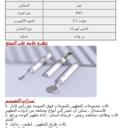
نعم
لاسلكي
IPX7
ضد للماء
3.7 فولت
الجهد االكهربى
قابس كهرباء
نوع الشحن
زر واحد
عملية
نظرة عامة على المنتج:
ميزات التصميم:
1. ثلاث مجموعات للتطهير بالموجات فوق الصوتية مع رأس قابل
للاستبدال ، يمكن أن تتغير إلى أنواع مختلفة من أدوات التطهير
2. ثلاث وظائف مختلفة رئيس ، فرشاة أسنان ، أداة تطهير الوجه ورفع
الجلد
3. ثلاث طرق للتطهير ، لطيف ، تدليك.