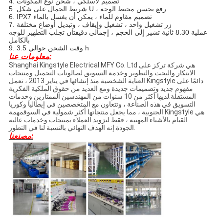
4. تصميم لاسلكي ، شحن نوع المكونات
5. شريط الجمال على شكل U ، رفع يحسن محيط الوجه
6. IPX7 تصميم مقاوم للماء ، يمكن أن يغسل بالماء
7. زر تشغيل واحد ، تشغيل وإيقاف ، وتبديل أوضاع مختلفة
عملية 8.30 ثانية تشير إلى الحجم ، إجمالي دقيقتان تجلب التطهير للوجه
بالكامل
9. وقت الشحن حوالي 3.5 h
معلومات عنا:
Shanghai Kingstyle Electrical MFY Co. Ltd هي شركة تركز على
الابتكار والبحث والتطوير وخدمة التسويق لصالونات التجميل ومنتجات
العناية الشخصية.منذ إنشائها في يناير 2013 ، تعمل Kingstyle دائمًا على
مفهوم جديد وتصميمات جديدة ومع العديد من حقوق الملكية الفكرية
المستقلة.لديها أكثر من 10 سنوات من المهندسين الممتازين وخدمات
التسويق في هذه الصناعة ، وتتعاون مع المتخصصين في إيطاليا وكوريا
الجنوبية ، مما يجعل منتجاتها أكثر شمولية في السوقمهمة Kingstyle هي
القيام بالأشياء المهنية ، فقط لتزويد العملاء بمنتجات وخدمات عالية
الجودة.إنه الهدف النهائي بالنسبة لنا في التطور.
مصنعنا: