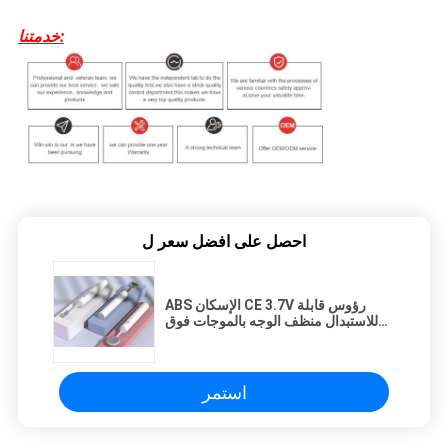
خدمتنا:
احصل على افضل سعر ل
ABS الإسكان CE 3.7V رؤوس قابلة
للاستبدال منظف الوجه بالموجات فوق
الصوتية
استمر